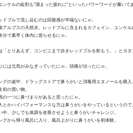
ユンケルの錠剤も”溜まった疲れに”といったパワーワードが書いて
ッドブルで流し込むのは回復感が半端ないにゃ。
南アルプスの天然水。レッドブルに含まれるカフェイン、ユンケル
水分で素早く体内に巡らせるにゃ。
は「とりあえず、コンビニまで歩きレッドブルを飲もう。」とヨタ
りには元気がみなぎっていたにゃ。頭痛が治ったにゃ。
ングの途中、ドラッグストアで鼻うがいと消毒用エタノールを購入
生初の買い物。
因の一つに鼻づまりがあると思ったにゃ。
人とかハイパフォーマンスな方は鼻うがいをやっているというので
い中、少しでも体調を改善させようと鼻うがいチャレンジ。
ングから帰り風呂に入り、風呂上がりに鼻うがいを初体験。