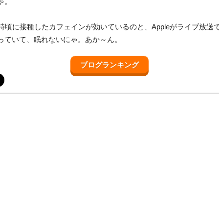
ゃ。
0時頃に接種したカフェインが効いているのと、Appleがライブ放送
っていて、眠れないにゃ。あか～ん。
ブログランキング