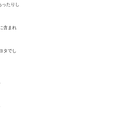
あったりし
に含まれ
ヨタでし
。
、