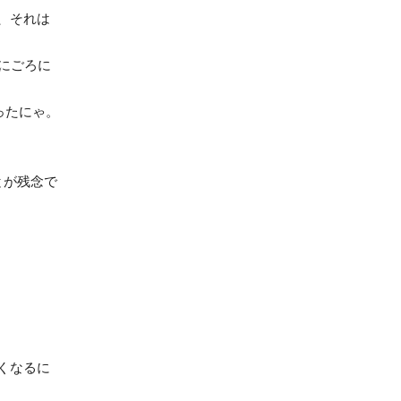
、それは
にごろに
ったにゃ。
とが残念で
くなるに