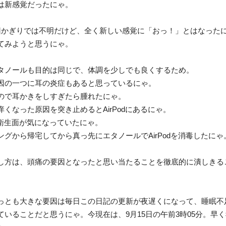
は新感覚だったにゃ。
回かぎりでは不明だけど、全く新しい感覚に「おっ！」とはなった
てみようと思うにゃ。
タノールも目的は同じで、体調を少しでも良くするため。
因の一つに耳の炎症もあると思っているにゃ。
ので耳かきをしすぎたら腫れたにゃ。
痒くなった原因を突き止めるとAirPodにあるにゃ。
dの衛生面が気になっていたにゃ。
ングから帰宅してから真っ先にエタノールでAirPodを消毒したにゃ
し方は、頭痛の要因となったと思い当たることを徹底的に潰しきる
っとも大きな要因は毎日この日記の更新が夜遅くになって、睡眠不
ていることだと思うにゃ。今現在は、9月15日の午前3時05分。早