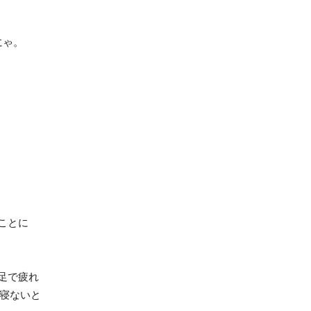
にゃ。
。
ことに
足で疲れ
く寝ないと