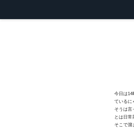
今日は1
ているに
そうは言
とは日常
そこで溜