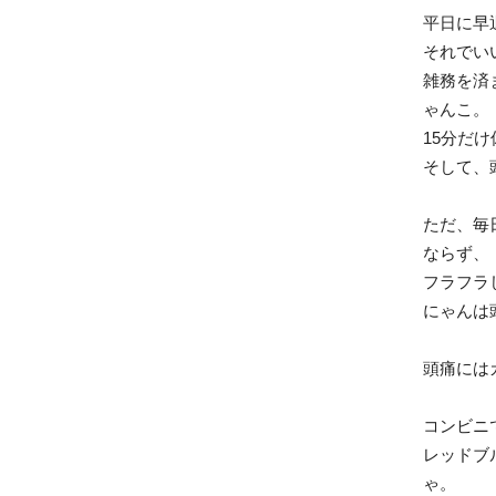
平日に早
それでい
雑務を済
ゃんこ。
15分だ
そして、
ただ、毎
ならず、
フラフラ
にゃんは
頭痛には
コンビニ
レッドブ
ゃ。