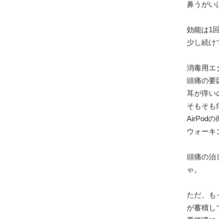
鼻うがい
効能は1
少し続け
消毒用エ
頭痛の要
耳が痒い
そもそも
AirPo
ウォーキ
頭痛の治
ゃ。
ただ、も
が蓄積し