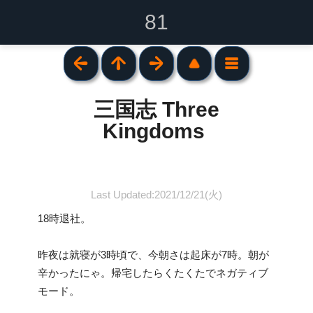
81
三国志 Three
Kingdoms
Last Updated:2021/12/21(火)
18時退社。
昨夜は就寝が3時頃で、今朝さは起床が7時。朝が
辛かったにゃ。帰宅したらくたくたでネガティブ
モード。