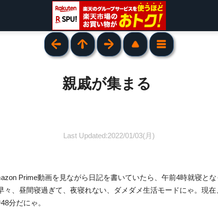
親戚が集まる
Last Updated:2022/01/03(月)
。
azon Prime動画を見ながら日記を書いていたら、午前4時就寝と
早々、昼間寝過ぎて、夜寝れない、ダメダメ生活モードにゃ。現在、
時48分だにゃ。