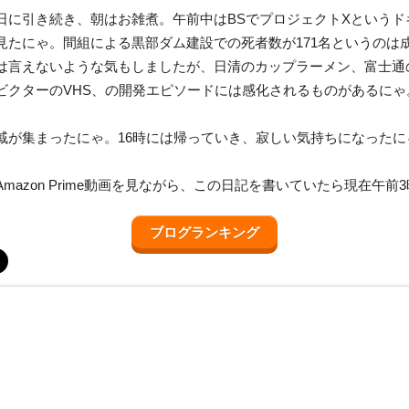
日に引き続き、朝はお雑煮。午前中はBSでプロジェクトXというド
見たにゃ。間組による黒部ダム建設での死者数が171名というのは
は言えないような気もしましたが、日清のカップラーメン、富士通
ビクターのVHS、の開発エピソードには感化されるものがあるにゃ
戚が集まったにゃ。16時には帰っていき、寂しい気持ちになったに
mazon Prime動画を見ながら、この日記を書いていたら現在午前3
ブログランキング