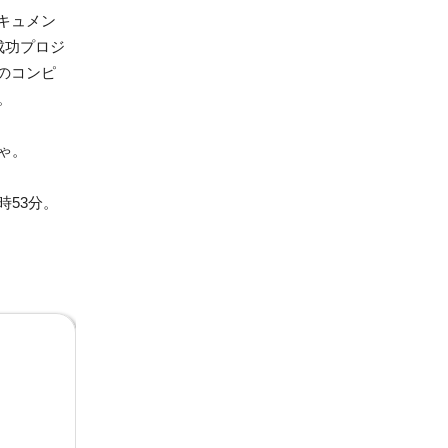
キュメン
成功プロジ
のコンピ
。
ゃ。
時53分。