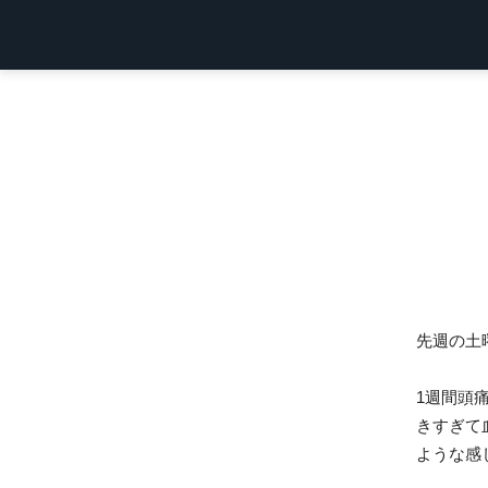
先週の土
1週間頭
きすぎて
ような感