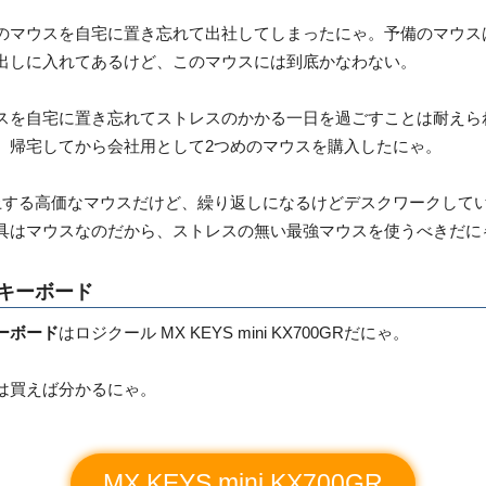
のマウスを自宅に置き忘れて出社してしまったにゃ。予備のマウス
出しに入れてあるけど、このマウスには到底かなわない。
スを自宅に置き忘れてストレスのかかる一日を過ごすことは耐えら
、帰宅してから会社用として2つめのマウスを購入したにゃ。
上する高価なマウスだけど、繰り返しになるけどデスクワークして
具はマウスなのだから、ストレスの無い最強マウスを使うべきだに
キーボード
ーボード
はロジクール MX KEYS mini KX700GRだにゃ。
は買えば分かるにゃ。
MX KEYS mini KX700GR