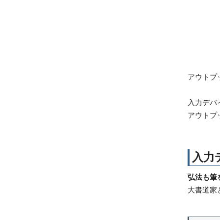
アウトプ
入力デバ
アウトプ
入力
弘法も筆
大書道家