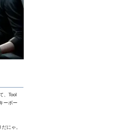
、Tool
キーボー
りだにゃ。