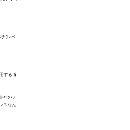
ベチ(レベ
用する道
会社のノ
レスなん