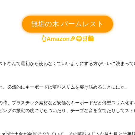
無垢の木 パームレスト
👆Amazon🎉😄🛒🛍️
ストなんて最初から使わなくていいようにする方がいいに決まって
と、必然的にキーボードは薄型スリムを突き詰めることににゃ。
の時、プラスチック素材など安価なキーボードだと薄型スリム化す
ピングの振動の度にぐらついたり、チープな音を立てたりしてスト
YS miniは土台が金属でできていて、その薄型スリムな見た目とは裏