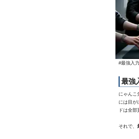
#最強入
最強
にゃんこ先
には目が
ドは全部
それで、