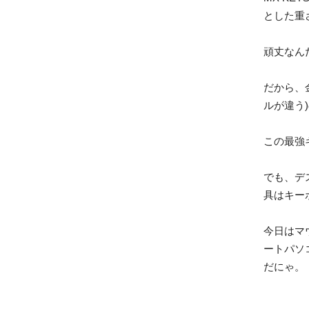
とした重
頑丈なん
だから、金
ルが違う
この最強
でも、デ
具はキー
今日はマ
ートパソ
だにゃ。