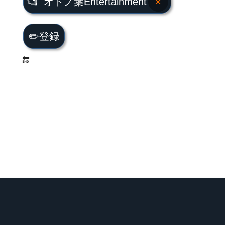
📂
オトノ葉Entertainment
×
✏️登録
🔚