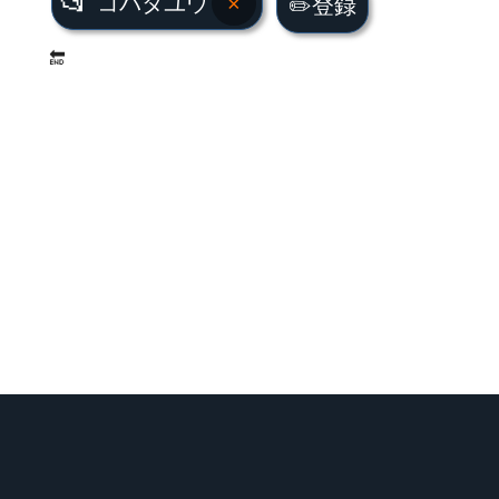
📂
コバタユウ
×
✏️登録
🔚