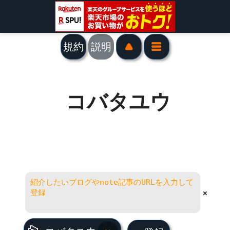
規約
説明
コバタユウ
×
コバタユウ