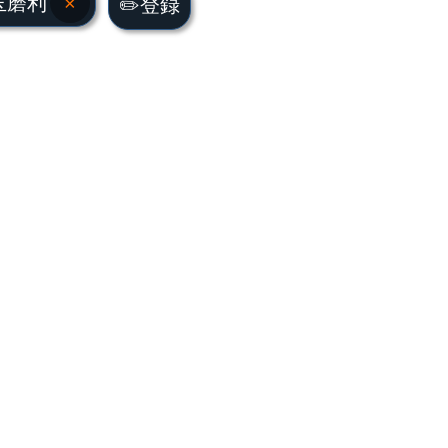
玉磨利
×
✏️登録