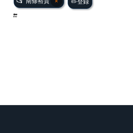
📂
南條裕貴
×
✏️登録
🔚