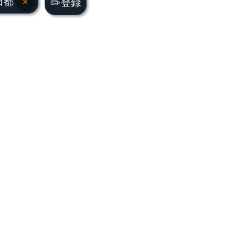
田都
×
✏️登録