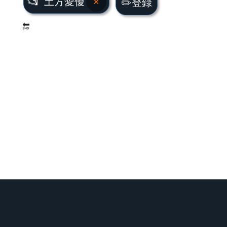
📂
土方愛優
×
✏️登録
🔚