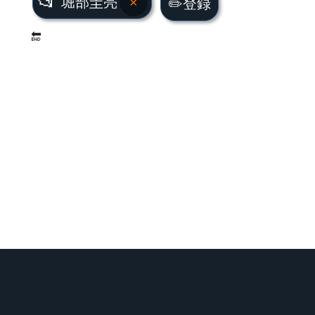
📂
堀部圭亮
×
✏️登録
🔚