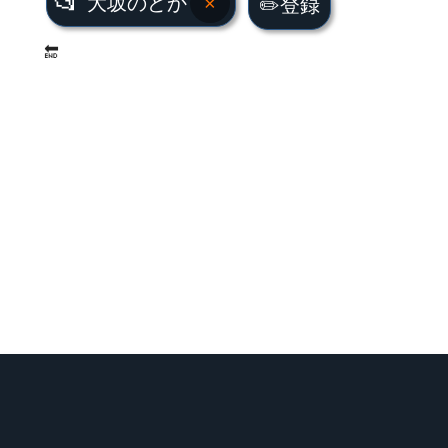
📂
大坂のどか
×
✏️登録
🔚