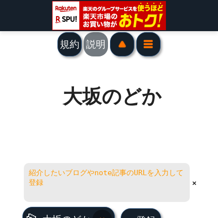
規約
説明
大坂のどか
×
大坂のどか