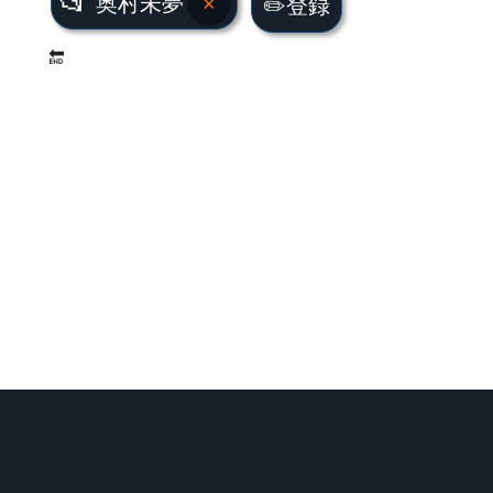
📂
奥村未夢
×
✏️登録
🔚