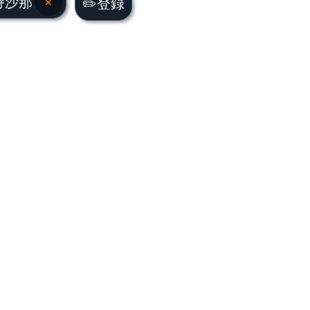
持沙那
×
✏️登録