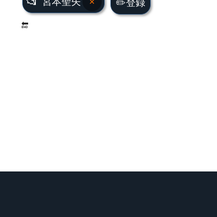
📂
宮本聖矢
×
✏️登録
🔚