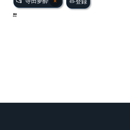
📂
寺田夢酔
×
✏️登録
🔚