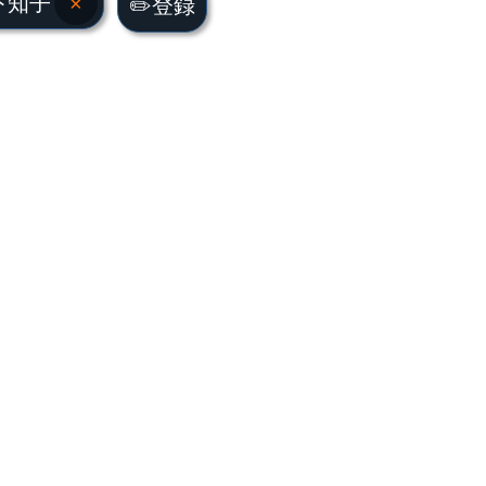
下知子
×
✏️登録