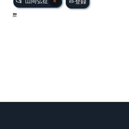
📂
山岡弘征
×
✏️登録
🔚