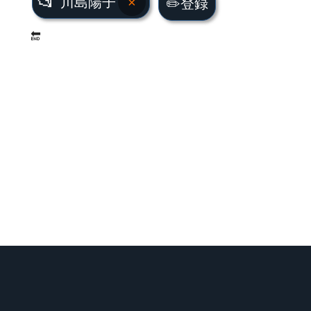
📂
川島陽子
×
✏️登録
🔚