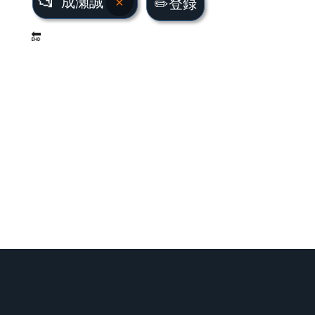
📂
成瀬誠
×
✏️登録
🔚