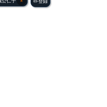
城公仁子
×
✏️登録