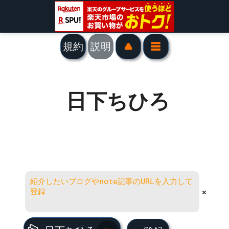
規約
説明
日下ちひろ
×
日下ちひろ