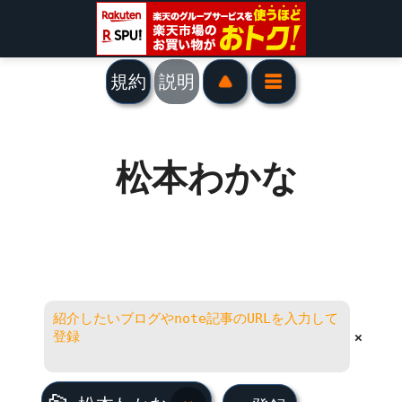
規約
説明
松本わかな
×
松本わかな