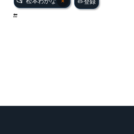
📂
松本わかな
×
✏️登録
🔚