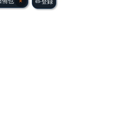
田侑也
×
✏️登録