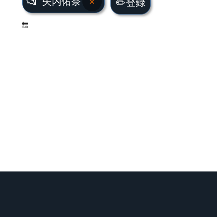
📂
矢内佑奈
×
✏️登録
🔚