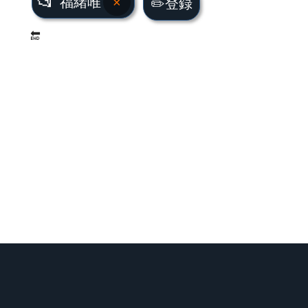
📂
福緒唯
×
✏️登録
🔚