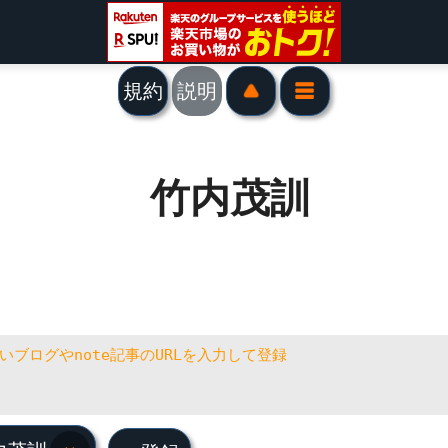
規約
説明
竹内茂訓
内茂訓