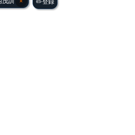
内茂訓
×
✏️登録