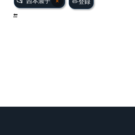
📂
西本淑子
×
✏️登録
🔚