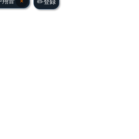
中翔音
×
✏️登録