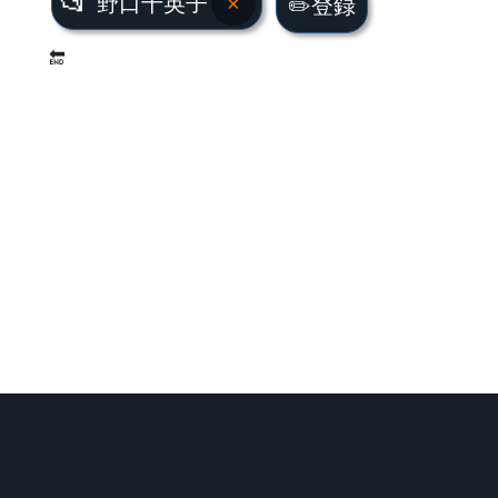
📂
野口千英子
×
✏️登録
🔚