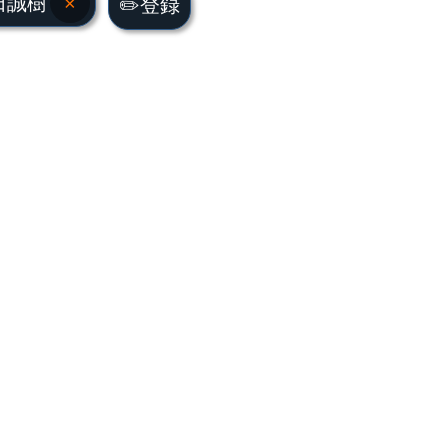
田誠樹
×
✏️登録