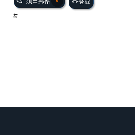
📂
須田邦裕
×
✏️登録
🔚