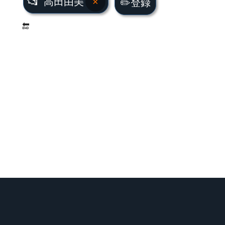
📂
高田由美
×
✏️登録
🔚