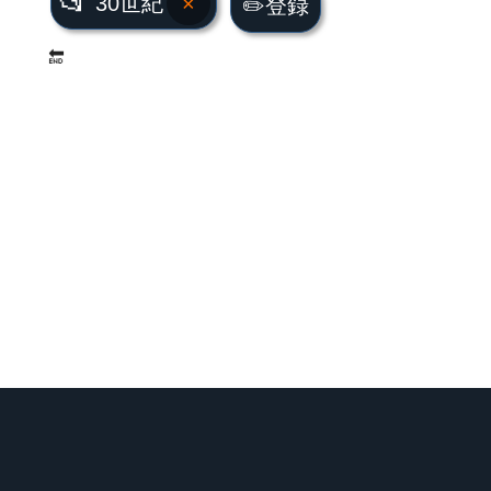
📂
30世紀
×
✏️登録
🔚