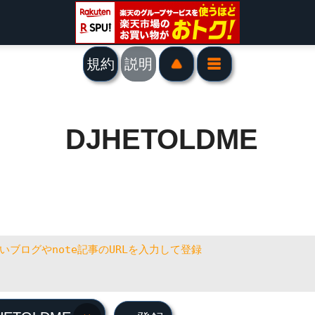
規約
説明
DJHETOLDME
HETOLDME