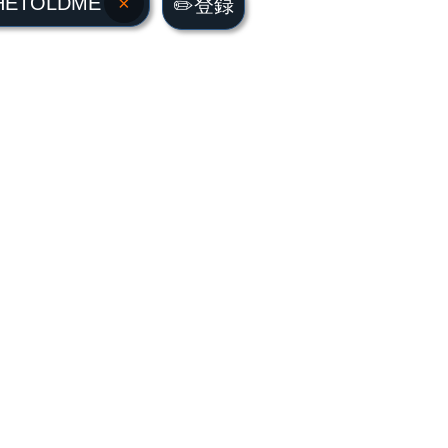
HETOLDME
×
✏️登録