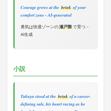
Courage grows at the
brink
of your
comfort zone - AI-generated
勇気は快適ゾーンの
瀬戸際
で育つ -
AI生成
小説
Takuya stood at the
brink
of a career-
defining sale, his heart racing as he