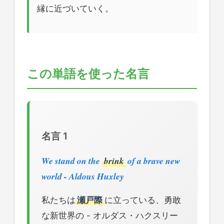
縁に近づいていく。
この単語を使った名言
名言 1
We stand on the
brink
of a brave new
world - Aldous Huxley
私たちは
瀬戸際
に立っている、勇敢
な新世界の - オルダス・ハクスリー