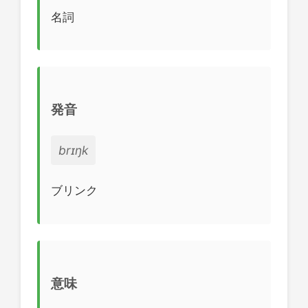
名詞
発音
brɪŋk
ブリンク
意味