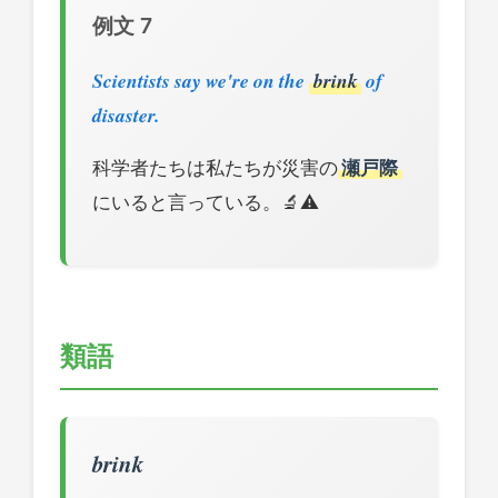
例文 7
Scientists say we're on the
brink
of
disaster.
科学者たちは私たちが災害の
瀬戸際
にいると言っている。🔬⚠️
類語
brink