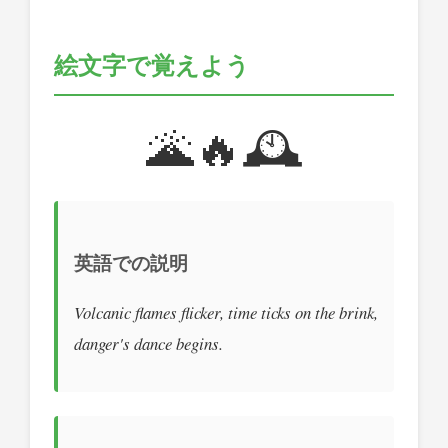
絵文字で覚えよう
🌋🔥🕰️
英語での説明
Volcanic flames flicker, time ticks on the brink,
danger's dance begins.