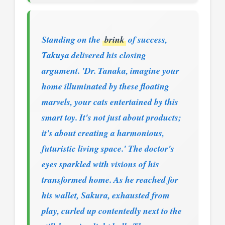
Standing on the
brink
of success,
Takuya delivered his closing
argument. 'Dr. Tanaka, imagine your
home illuminated by these floating
marvels, your cats entertained by this
smart toy. It's not just about products;
it's about creating a harmonious,
futuristic living space.' The doctor's
eyes sparkled with visions of his
transformed home. As he reached for
his wallet, Sakura, exhausted from
play, curled up contentedly next to the