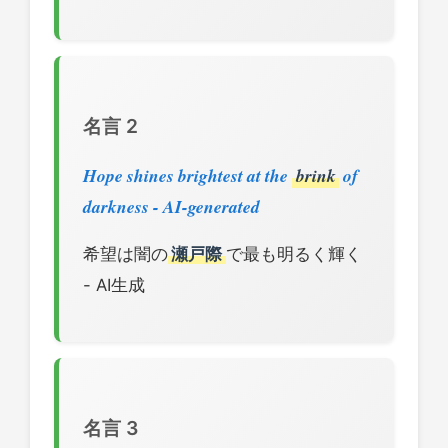
名言 2
Hope shines brightest at the
brink
of
darkness - AI-generated
希望は闇の
瀬戸際
で最も明るく輝く
- AI生成
名言 3