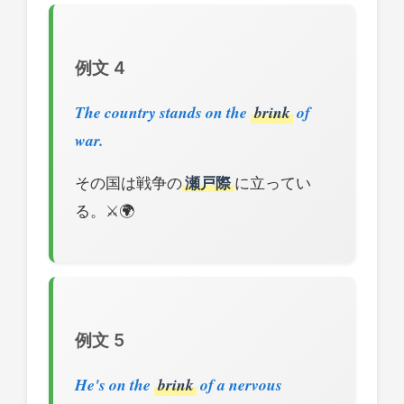
例文 4
The country stands on the
brink
of
war.
その国は戦争の
瀬戸際
に立ってい
る。⚔️🌍
例文 5
He's on the
brink
of a nervous