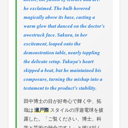
he exclaimed. The bulb hovered
magically above its base, casting a
warm glow that danced on the doctor's
awestruck face. Sakura, in her
excitement, leaped onto the
demonstration table, nearly toppling
the delicate setup. Takuya's heart
skipped a beat, but he maintained his
composure, turning the mishap into a
testament to the product's stability.
田中博士の目が好奇心で輝く中、拓
哉は
瀬戸際
スタイルの浮遊電球を披
露した。「ご覧ください、博士。科
学と芸術の融合です！」と彼は叫ん