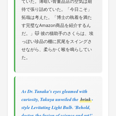
ていた。薄暗い骨董品店の空気は期
待で張り詰めていた。「今日こそ」
拓哉は考えた。「博士の執着を満た
す完璧なAmazon商品を紹介するん
だ。」🐱 彼の猫助手のさくらは、埃
っぽい珍品の棚に尻尾をスイングさ
せながら、柔らかく喉を鳴らしてい
た。
As Dr. Tanaka's eyes gleamed with
curiosity, Takuya unveiled the
brink
-
style Levitating Light Bulb. 'Behold,
doctor, the fusion of science and art!'