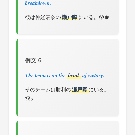
breakdown.
彼は神経衰弱の
瀬戸際
にいる。😰🧠
例文 6
The team is on the
brink
of victory.
そのチームは勝利の
瀬戸際
にいる。
🏆⚡