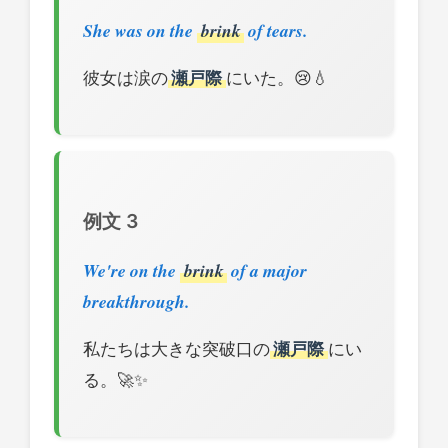
She was on the
brink
of tears.
彼女は涙の
瀬戸際
にいた。😢💧
例文 3
We're on the
brink
of a major
breakthrough.
私たちは大きな突破口の
瀬戸際
にい
る。🚀✨