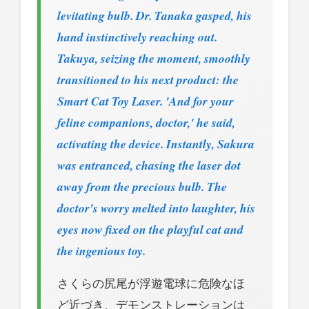
levitating bulb. Dr. Tanaka gasped, his
hand instinctively reaching out.
Takuya, seizing the moment, smoothly
transitioned to his next product: the
Smart Cat Toy Laser. 'And for your
feline companions, doctor,' he said,
activating the device. Instantly, Sakura
was entranced, chasing the laser dot
away from the precious bulb. The
doctor's worry melted into laughter, his
eyes now fixed on the playful cat and
the ingenious toy.
さくらの尻尾が浮遊電球に危険なほ
ど近づき、デモンストレーションは