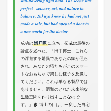
still-hovering light bulb. The scene was
perfect - science, art, and nature in
balance. Takuya knew he had not just
made a sale, but had opened a door to
a new world for the doctor.
成功の
瀬戸際
に立ち、拓哉は最後の
論点を述べた。「田中博士、これら
の浮遊する驚異であなたの家が照ら
され、あなたの猫たちがこのスマー
トなおもちゃで楽しむ様子を想像し
てください。これは単なる製品では
ありません。調和のとれた未来的な
生活空間を作り出すことなので
す。」🏠 博士の目は、一変した自宅