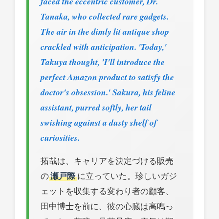
faced the eccentric customer, Dr.
Tanaka, who collected rare gadgets.
The air in the dimly lit antique shop
crackled with anticipation. 'Today,'
Takuya thought, 'I'll introduce the
perfect Amazon product to satisfy the
doctor's obsession.' Sakura, his feline
assistant, purred softly, her tail
swishing against a dusty shelf of
curiosities.
拓哉は、キャリアを決定づける販売
の
瀬戸際
に立っていた。珍しいガジ
ェットを収集する変わり者の顧客、
田中博士を前に、彼の心臓は高鳴っ