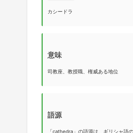
カシードラ
意味
司教座、教授職、権威ある地位
語源
「cathedra」の語源は、ギリシャ語の