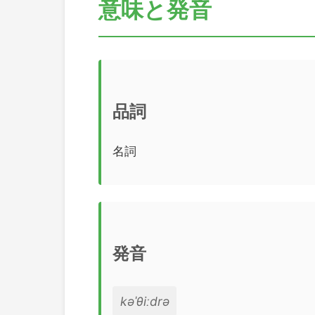
意味と発音
品詞
名詞
発音
kəˈθiːdrə