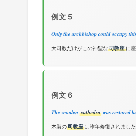
例文 5
Only the archbishop could occupy thi
大司教だけがこの神聖な
司教座
に座
例文 6
The wooden
cathedra
was restored la
木製の
司教座
は昨年修復されました。