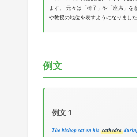
ます。 元々は「椅子」や「座席」を
や教授の地位を表すようになりまし
例文
例文 1
The bishop sat on his
cathedra
durin