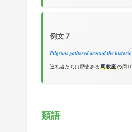
例文 7
Pilgrims gathered around the histori
巡礼者たちは歴史ある
司教座
の周りに
類語