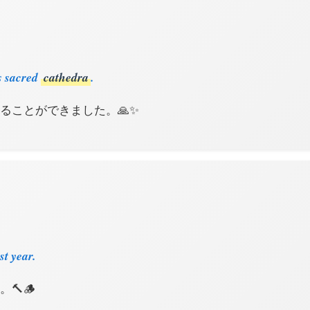
s sacred
cathedra
.
ることができました。🙏✨
st year.
🔨🪵