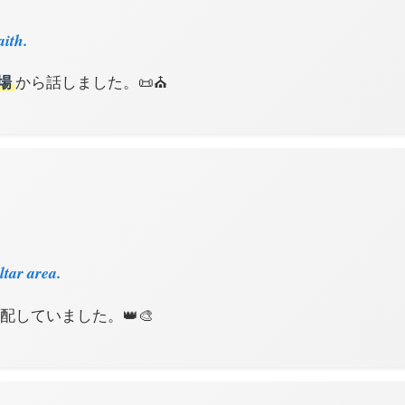
aith.
場
から話しました。📜⛪️
tar area.
配していました。👑🎨