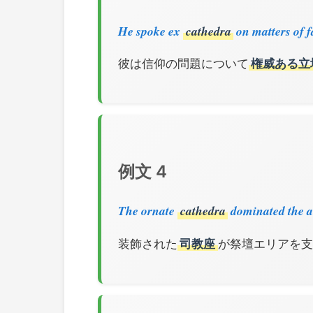
He spoke ex
cathedra
on matters of f
彼は信仰の問題について
権威ある立
例文 4
The ornate
cathedra
dominated the al
装飾された
司教座
が祭壇エリアを支