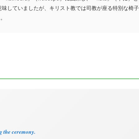
意味していましたが、キリスト教では司教が座る特別な椅
た。
g the ceremony.