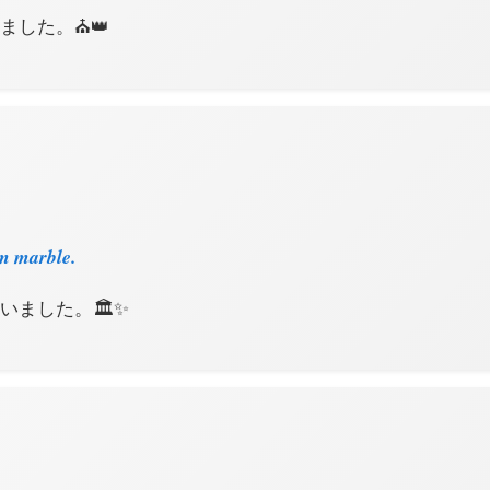
ました。⛪️👑
m marble.
ました。🏛️✨