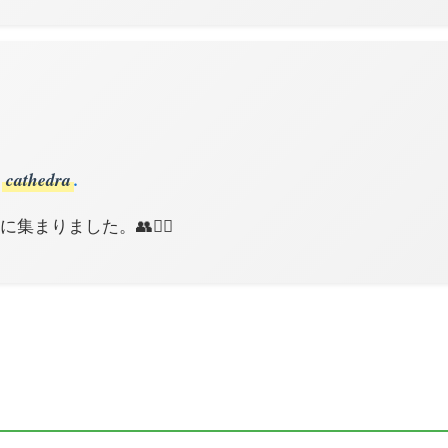
c
cathedra
.
集まりました。👥🚶‍♂️