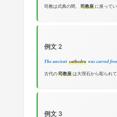
司教は式典の間、
司教座
に座ってい
例文 2
The ancient
cathedra
was carved fro
古代の
司教座
は大理石から彫られてい
例文 3