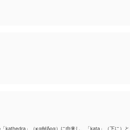
「kathedra」（καθέδρα）に由来し、「kata」（下に