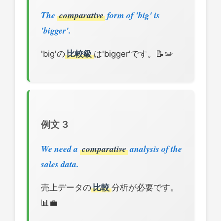
The
comparative
form of 'big' is
'bigger'.
'big'の
比較級
は'bigger'です。📝✏️
例文 3
We need a
comparative
analysis of the
sales data.
売上データの
比較
分析が必要です。
📊💼