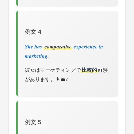
例文 4
She has
comparative
experience in
marketing.
彼女はマーケティングで
比較的
経験
があります。👩‍💼⭐
例文 5