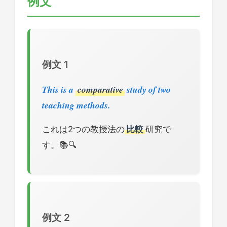
例文
例文 1
This is a
comparative
study of two
teaching methods.
これは2つの教授法の
比較
研究で
す。📚🔍
例文 2