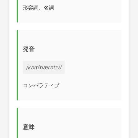
形容詞、名詞
発音
/kəmˈpærətɪv/
コンパラティブ
意味