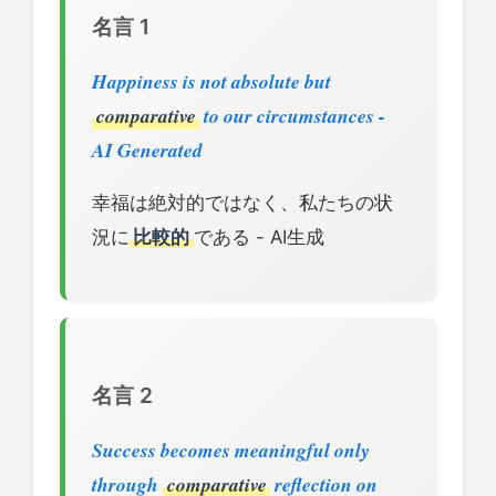
名言 1
Happiness is not absolute but
comparative
to our circumstances -
AI Generated
幸福は絶対的ではなく、私たちの状
況に
比較的
である - AI生成
名言 2
Success becomes meaningful only
through
comparative
reflection on