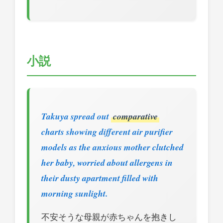
小説
Takuya spread out
comparative
charts showing different air purifier
models as the anxious mother clutched
her baby, worried about allergens in
their dusty apartment filled with
morning sunlight.
不安そうな母親が赤ちゃんを抱きし