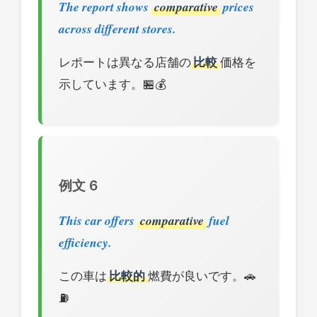
The report shows
comparative
prices
across different stores.
レポートは異なる店舗の
比較
価格を
示しています。🏪💰
例文 6
This car offers
comparative
fuel
efficiency.
この車は
比較的
燃費が良いです。🚗
⛽