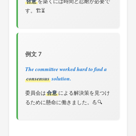
合意
を築くには時間と忍耐が必要で
す。🏗️⏳
例文 7
The committee worked hard to find a
consensus
solution.
委員会は
合意
による解決策を見つけ
るために懸命に働きました。💪🔍