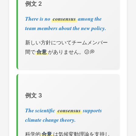
例文 2
There is no
consensus
among the
team members about the new policy.
新しい方針についてチームメンバー
間で
合意
がありません。😕💭
例文 3
The scientific
consensus
supports
climate change theory.
科学的
合意
は気候変動理論を支持し