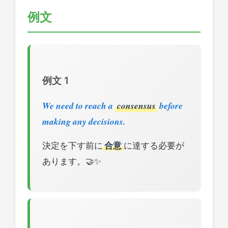
例文
例文 1
We need to reach a
consensus
before
making any decisions.
決定を下す前に
合意
に達する必要が
あります。🤝✨