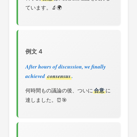
ています。🔬🌍
例文 4
After hours of discussion, we finally
achieved
consensus
.
何時間もの議論の後、ついに
合意
に
達しました。⏰🎯