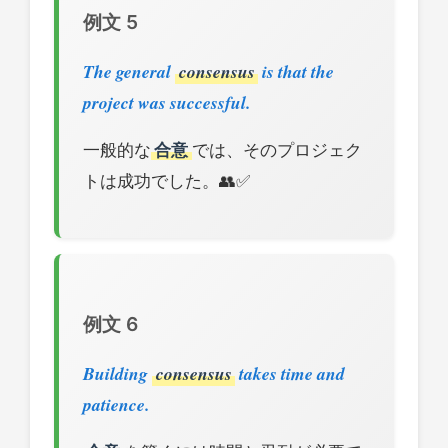
例文 5
The general
consensus
is that the
project was successful.
一般的な
合意
では、そのプロジェク
トは成功でした。👥✅
例文 6
Building
consensus
takes time and
patience.