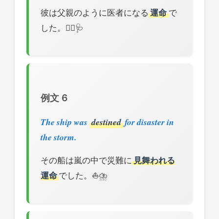
彼は父親のように医者になる
運命
で
した。👨‍⚕️🩺
例文 6
The ship was
destined
for disaster in
the storm.
その船は嵐の中で災難に
見舞われる
運命
でした。⛵⛈️