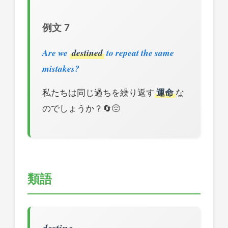
例文 7
Are we
destined
to repeat the same
mistakes?
私たちは同じ過ちを繰り返す
運命
な
のでしょうか？🔄😔
類語