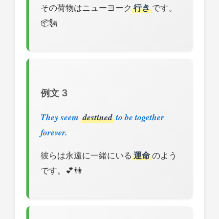
その荷物はニューヨーク
行き
です。
📦🗽
例文 3
They seem
destined
to be together
forever.
彼らは永遠に一緒にいる
運命
のよう
です。💕👫