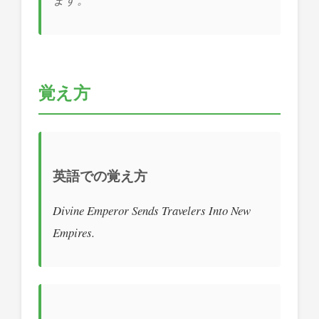
覚え方
英語での覚え方
Divine Emperor Sends Travelers Into New
Empires.