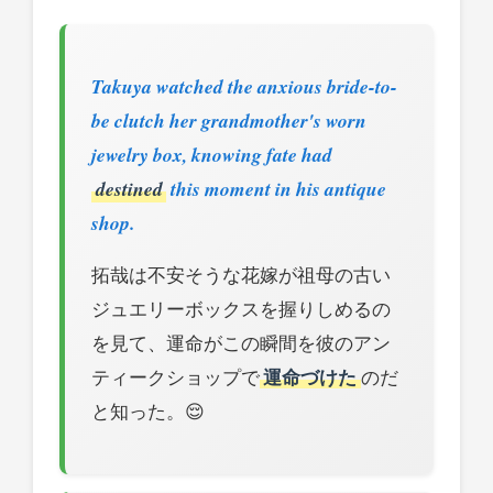
Takuya watched the anxious bride-to-
be clutch her grandmother's worn
jewelry box, knowing fate had
destined
this moment in his antique
shop.
拓哉は不安そうな花嫁が祖母の古い
ジュエリーボックスを握りしめるの
を見て、運命がこの瞬間を彼のアン
ティークショップで
運命づけた
のだ
と知った。😌