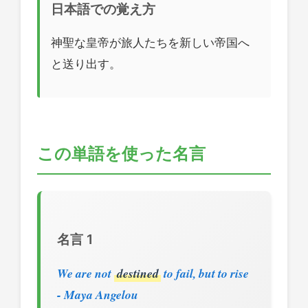
日本語での覚え方
神聖な皇帝が旅人たちを新しい帝国へ
と送り出す。
この単語を使った名言
名言 1
We are not
destined
to fail, but to rise
- Maya Angelou