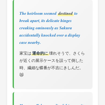
The heirloom seemed
destined
to
break apart, its delicate hinges
creaking ominously as Sakura
accidentally knocked over a display
case nearby.
家宝は
運命的に
壊れそうで、さくら
が近くの展示ケースを誤って倒した
時、繊細な蝶番が不吉にきしんだ。
😿