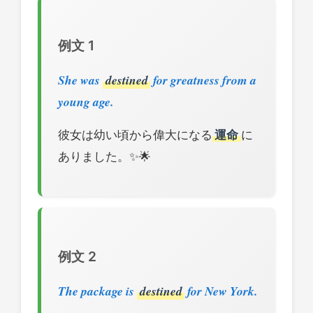
例文 1
She was
destined
for greatness from a
young age.
彼女は幼い頃から偉大になる
運命
に
ありました。✨🌟
例文 2
The package is
destined
for New York.