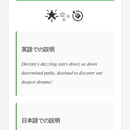
🌟✨🎯
英語での説明
Destiny's dazzling stars direct us down
determined paths, destined to discover our
deepest dreams!
日本語での説明