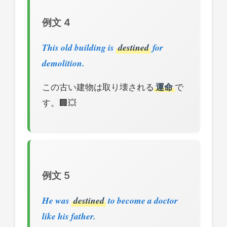
例文 4
This old building is
destined
for
demolition.
この古い建物は取り壊される
運命
で
す。🏢💥
例文 5
He was
destined
to become a doctor
like his father.