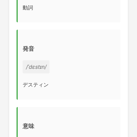
動詞
発音
/ˈdɛstɪn/
デスティン
意味