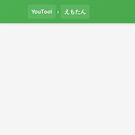
›
YouTool
えもたん