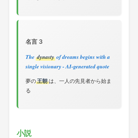
名言 3
The
dynasty
of dreams begins with a
single visionary - AI-generated quote
夢の
王朝
は、一人の先見者から始ま
る
小説