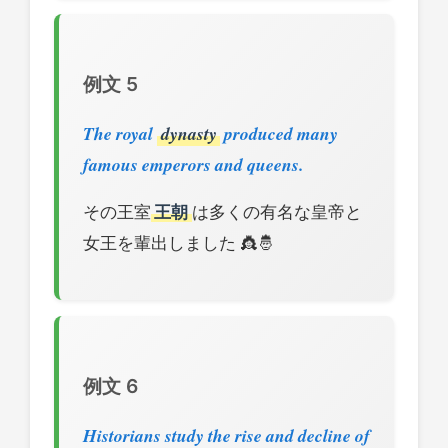
例文 5
The royal
dynasty
produced many
famous emperors and queens.
その王室
王朝
は多くの有名な皇帝と
女王を輩出しました 👸🤴
例文 6
Historians study the rise and decline of