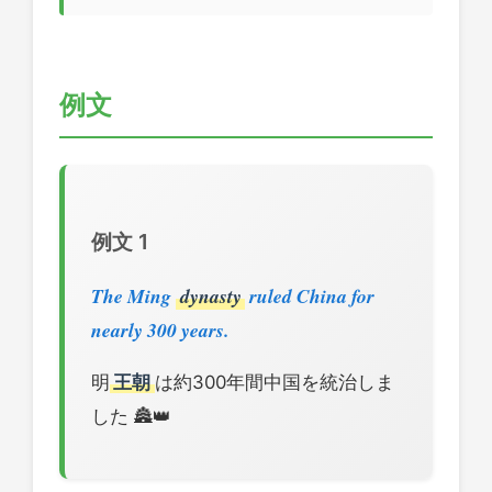
例文
例文 1
The Ming
dynasty
ruled China for
nearly 300 years.
明
王朝
は約300年間中国を統治しま
した 🏯👑