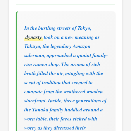
In the bustling streets of Tokyo,
dynasty
took on a new meaning as
Takuya, the legendary Amazon
salesman, approached a quaint family-
run ramen shop. The aroma of rich
broth filled the air, mingling with the
scent of tradition that seemed to
emanate from the weathered wooden
storefront. Inside, three generations of
the Tanaka family huddled around a
worn table, their faces etched with
worry as they discussed their