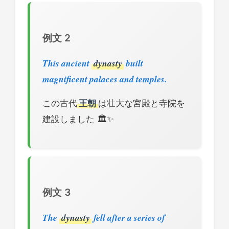
例文 2
This ancient
dynasty
built
magnificent palaces and temples.
この古代
王朝
は壮大な宮殿と寺院を
建設しました 🏛️✨
例文 3
The
dynasty
fell after a series of