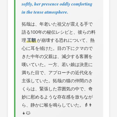
softly, her presence oddly comforting
in the tense atmosphere.
拓哉は、年老いた祖父が震える手で
語る100年の秘伝レシピと、彼らの料
理
王朝
が崩壊する恐れについて、熱
心に耳を傾けた。目の下にクマので
きた中年の父親は、減少する客層を
嘆いていた。一方、若い娘は決意に
満ちた目で、アプローチの近代化を
主張していた。拓哉の猫の仲間のさ
くらは、緊張した雰囲気の中で、奇
妙に慰めるような存在感を放ちなが
ら、静かに喉を鳴らしていた。👵👨
👧🐱