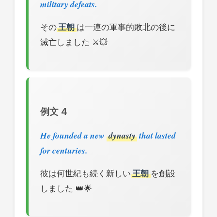
military defeats.
その
王朝
は一連の軍事的敗北の後に
滅亡しました ⚔️💥
例文 4
He founded a new
dynasty
that lasted
for centuries.
彼は何世紀も続く新しい
王朝
を創設
しました 👑🌟