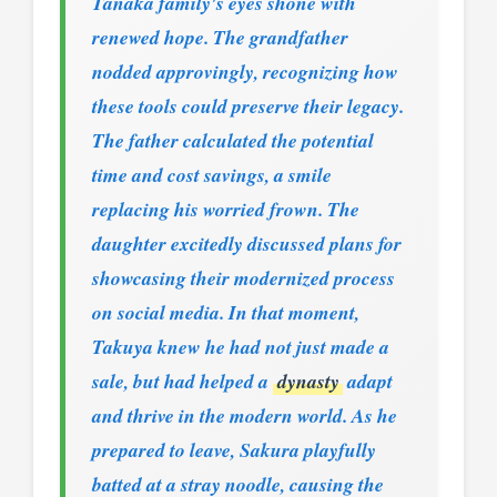
Tanaka family's eyes shone with
renewed hope. The grandfather
nodded approvingly, recognizing how
these tools could preserve their legacy.
The father calculated the potential
time and cost savings, a smile
replacing his worried frown. The
daughter excitedly discussed plans for
showcasing their modernized process
on social media. In that moment,
Takuya knew he had not just made a
sale, but had helped a
dynasty
adapt
and thrive in the modern world. As he
prepared to leave, Sakura playfully
batted at a stray noodle, causing the