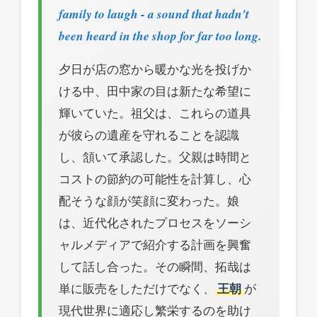
family to laugh - a sound that hadn't
been heard in the shop for far too long.
夕日が店の窓から暖かな光を投げか
ける中、田中家の目は新たな希望に
輝いていた。祖父は、これらの道具
が彼らの遺産を守れることを認識
し、頷いて承認した。父親は時間と
コストの節約の可能性を計算し、心
配そうな顔が笑顔に変わった。娘
は、近代化されたプロセスをソーシ
ャルメディアで紹介する計画を興奮
して話し合った。その瞬間、拓哉は
単に販売をしただけでなく、
王朝
が
現代世界に適応し繁栄するのを助け