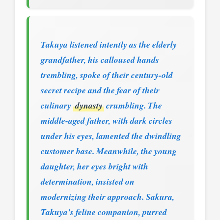
Takuya listened intently as the elderly
grandfather, his calloused hands
trembling, spoke of their century-old
secret recipe and the fear of their
culinary
dynasty
crumbling. The
middle-aged father, with dark circles
under his eyes, lamented the dwindling
customer base. Meanwhile, the young
daughter, her eyes bright with
determination, insisted on
modernizing their approach. Sakura,
Takuya's feline companion, purred