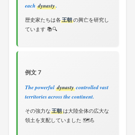
each
dynasty
.
歴史家たちは各
王朝
の興亡を研究し
ています 📚🔍
例文 7
The powerful
dynasty
controlled vast
territories across the continent.
その強力な
王朝
は大陸全体の広大な
領土を支配していました 🗺️💪