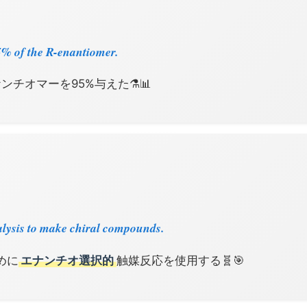
5% of the R-enantiomer.
ンチオマーを95%与えた⚗️📊
lysis to make chiral compounds.
めに
エナンチオ選択的
触媒反応を使用する🧬🎯