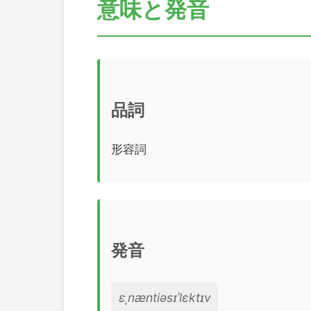
意味と発音
品詞
形容詞
発音
ɛˌnæntiəsɪˈlɛktɪv