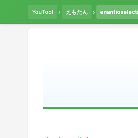
›
›
YouTool
えもたん
enantioselect