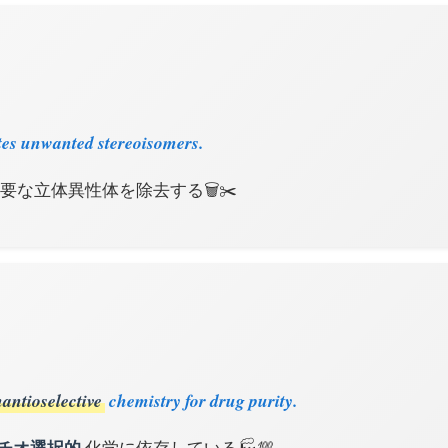
tes unwanted stereoisomers.
要な立体異性体を除去する🗑️✂️
antioselective
chemistry for drug purity.
チオ選択的
化学に依存している🏭💯