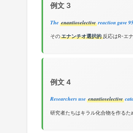
例文 3
The
enantioselective
reaction gave 9
その
エナンチオ選択的
反応はR-エナ
例文 4
Researchers use
enantioselective
cata
研究者たちはキラル化合物を作るた