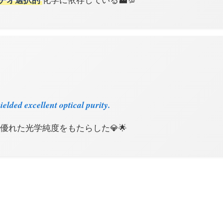
elded excellent optical purity.
優れた光学純度をもたらした💎🌟