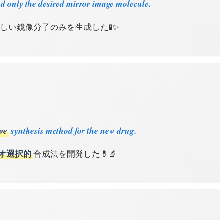
d only the desired mirror image molecule.
しい鏡像分子のみを生成した🧪✨
ve
synthesis method for the new drug.
オ選択的
合成法を開発した💊🔬