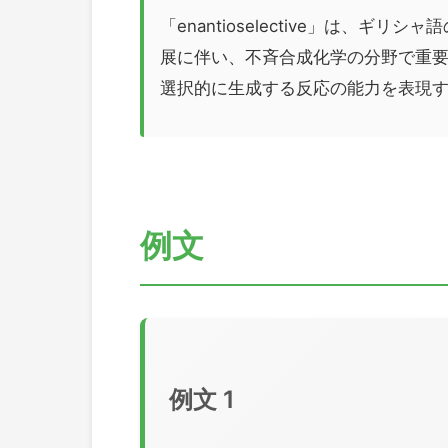
「enantioselective」は、ギリ
展に伴い、不斉合成化学の分野で重
選択的に生成する反応の能力を表現
例文
例文 1