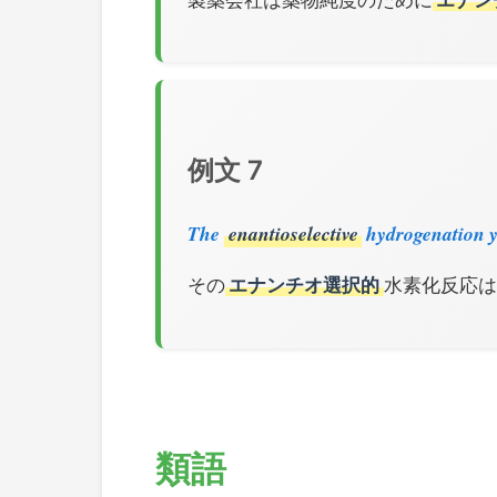
例文 7
The
enantioselective
hydrogenation yi
その
エナンチオ選択的
水素化反応は
類語