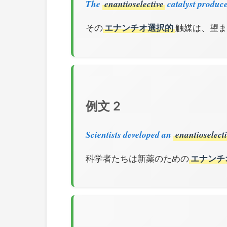
The
enantioselective
catalyst produce
その
エナンチオ選択的
触媒は、望ま
例文 2
Scientists developed an
enantioselecti
科学者たちは新薬のための
エナンチ