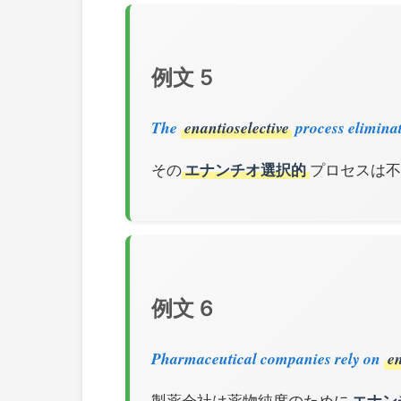
例文 5
The
enantioselective
process elimina
その
エナンチオ選択的
プロセスは不
例文 6
Pharmaceutical companies rely on
en
製薬会社は薬物純度のために
エナン