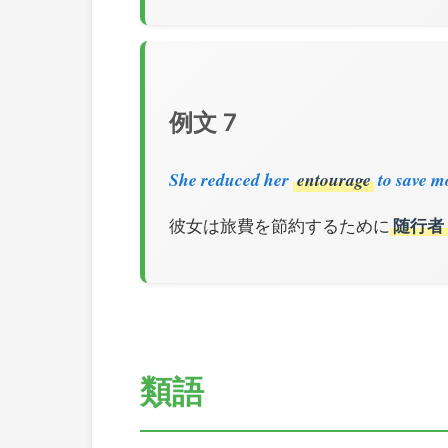
例文 7
She reduced her
entourage
to save mo
彼女は旅費を節約するために
随行者
類語