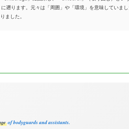
（回す）に遡ります。元々は「周囲」や「環境」を意味してい
なりました。
age
of bodyguards and assistants.