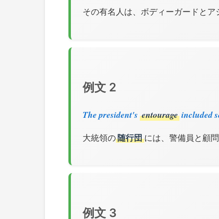
その有名人は、ボディーガードとア
例文 2
The president's
entourage
included s
大統領の
随行団
には、警備員と顧問が
例文 3