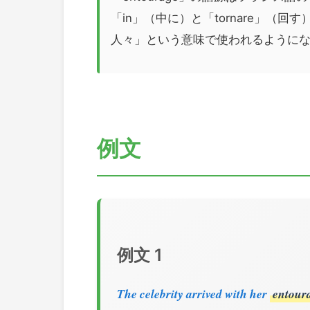
「in」（中に）と「tornare」
人々」という意味で使われるように
例文
例文 1
The celebrity arrived with her
entour