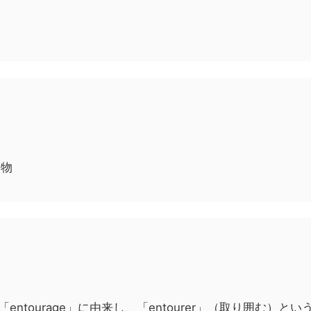
属物
の「entourage」に由来し、「entourer」（取り囲む