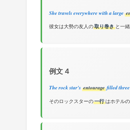
She travels everywhere with a large
e
彼女は大勢の友人の
取り巻き
と一緒
例文 4
The rock star's
entourage
filled three
そのロックスターの
一行
はホテルの