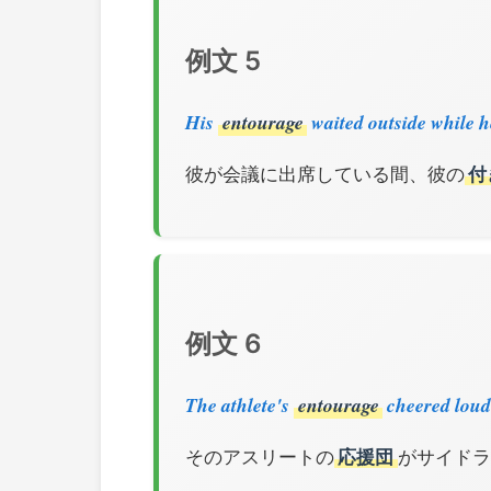
例文 5
His
entourage
waited outside while h
彼が会議に出席している間、彼の
付
例文 6
The athlete's
entourage
cheered loudl
そのアスリートの
応援団
がサイドライ