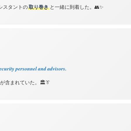
シスタントの
取り巻き
と一緒に到着した。👥✨
ecurity personnel and advisors.
含まれていた。🏛️👔