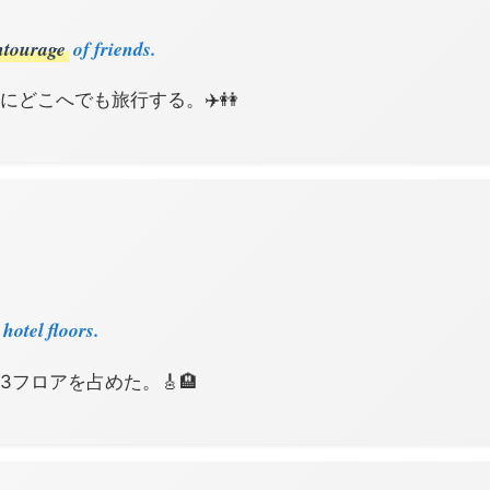
ntourage
of friends.
にどこへでも旅行する。✈️👭
 hotel floors.
3フロアを占めた。🎸🏨