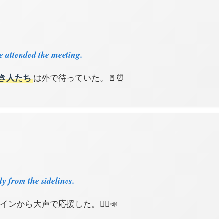
e attended the meeting.
き人たち
は外で待っていた。🚪⏰
y from the sidelines.
ンから大声で応援した。🏃‍♂️📣