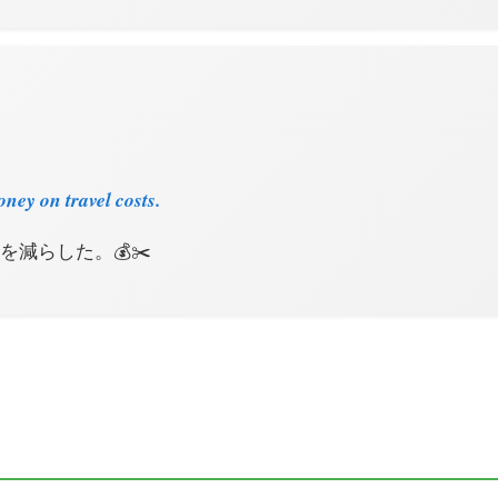
ney on travel costs.
を減らした。💰✂️