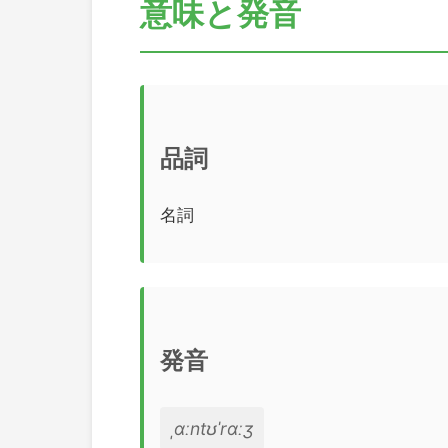
意味と発音
品詞
名詞
発音
ˌɑːntʊˈrɑːʒ