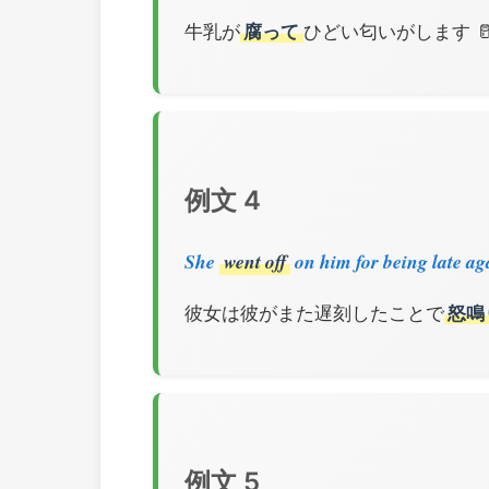
牛乳が
腐って
ひどい匂いがします 🥛
例文 4
She
went off
on him for being late ag
彼女は彼がまた遅刻したことで
怒鳴
例文 5