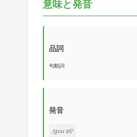
意味と発音
品詞
句動詞
発音
/ɡoʊ ɒf/