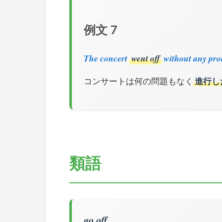
例文 7
The concert
went off
without any pro
コンサートは何の問題もなく
進行し
類語
go off