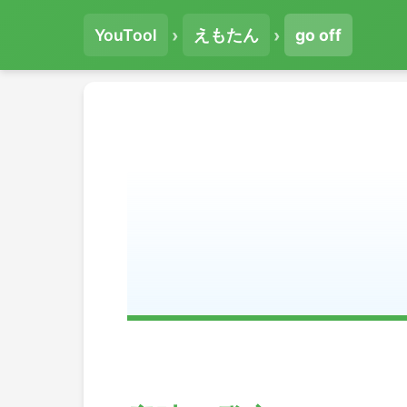
›
›
YouTool
えもたん
go off