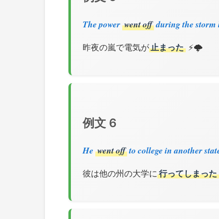
The power
went off
during the storm l
昨夜の嵐で電気が
止まった
⚡🌩️
例文 6
He
went off
to college in another stat
彼は他の州の大学に
行ってしまった