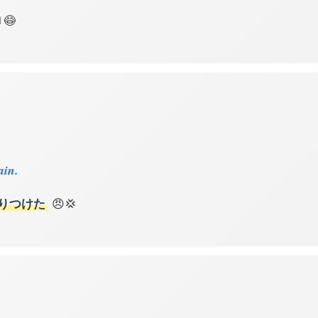
😷
ain.
りつけた
😠💢