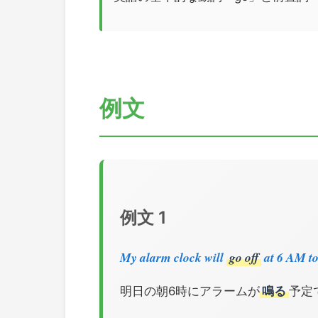
例文
例文 1
My alarm clock will
go off
at 6 AM t
明日の朝6時にアラームが
鳴る
予定