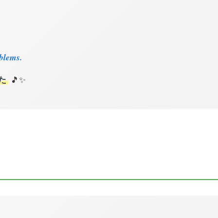
blems.
た
🎵✨