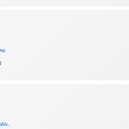
ng.

ible.