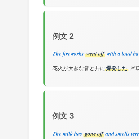
例文 2
The fireworks
went off
with a loud ba
花火が大きな音と共に
爆発した
🎆
例文 3
The milk has
gone off
and smells terr