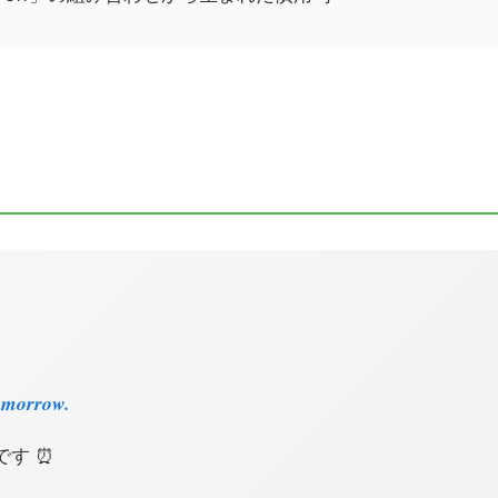
omorrow.
です ⏰