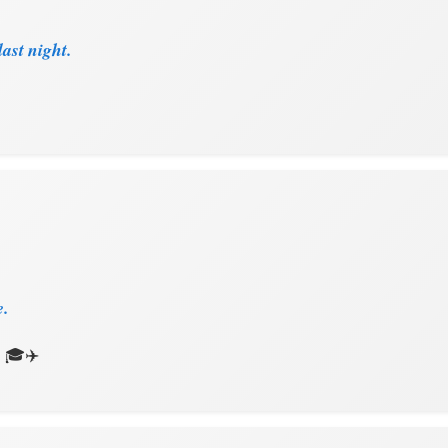
ast night.
e.
🎓✈️