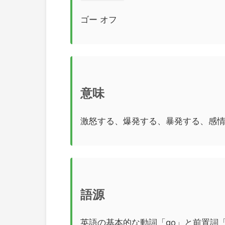
ゴー オフ
意味
激怒する、爆発する、暴発する、感
語源
英語の基本的な動詞「go」と前置詞「