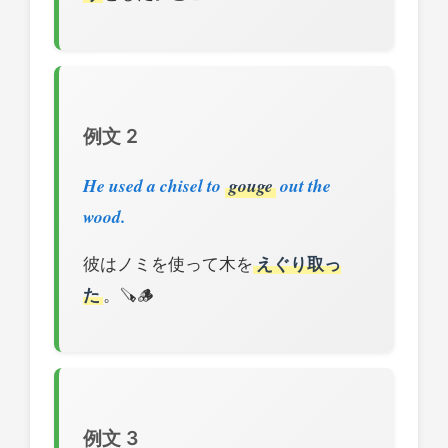
例文 2
He used a chisel to
gouge
out the
wood.
彼はノミを使って木を
えぐり取っ
た
。🪚🪵
例文 3