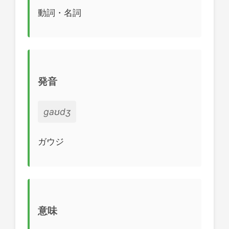
動詞・名詞
発音
ɡaʊdʒ
ガウジ
意味