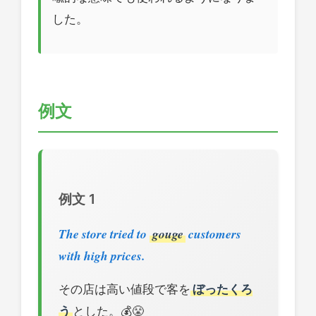
した。
例文
例文 1
The store tried to
gouge
customers
with high prices.
その店は高い値段で客を
ぼったくろ
う
とした。💰😤