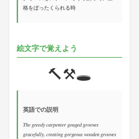
格をぼったくられる時
絵文字で覚えよう
🔨⚒️🕳️
英語での説明
The greedy carpenter gouged grooves
gracefully, creating gorgeous wooden grooves