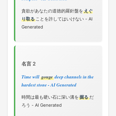
貪欲があなたの道徳的羅針盤を
えぐ
り取る
ことを許してはいけない - AI
Generated
名言 2
Time will
gouge
deep channels in the
hardest stone - AI Generated
時間は最も硬い石に深い溝を
掘る
だ
ろう - AI Generated