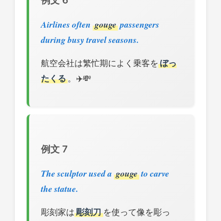
Airlines often
gouge
passengers
during busy travel seasons.
航空会社は繁忙期によく乗客を
ぼっ
たくる
。✈️💸
例文 7
The sculptor used a
gouge
to carve
the statue.
彫刻家は
彫刻刀
を使って像を彫っ