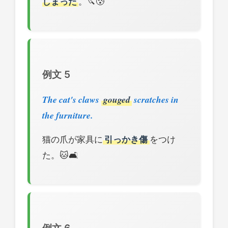
しまった
。🔪😰
例文 5
The cat's claws
gouged
scratches in
the furniture.
猫の爪が家具に
引っかき傷
をつけ
た。🐱🛋️
例文 6