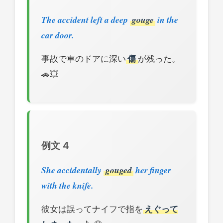
The accident left a deep
gouge
in the
car door.
事故で車のドアに深い
傷
が残った。
🚗💥
例文 4
She accidentally
gouged
her finger
with the knife.
彼女は誤ってナイフで指を
えぐって