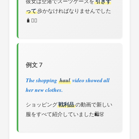
彼女は空港でスーツケースを
引きず
って
歩かなければなりませんでした
🧳🏃‍♀️
例文 7
The shopping
haul
video showed all
her new clothes.
ショッピング
戦利品
の動画で新しい
服をすべて紹介していました🛍️👗