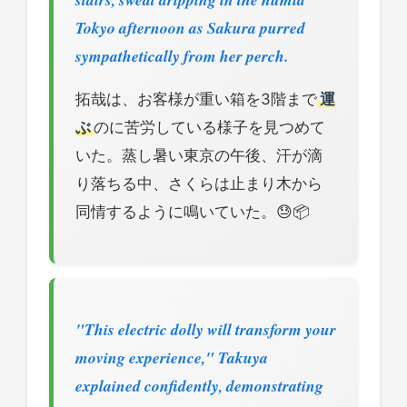
Tokyo afternoon as Sakura purred
sympathetically from her perch.
拓哉は、お客様が重い箱を3階まで
運
ぶ
のに苦労している様子を見つめて
いた。蒸し暑い東京の午後、汗が滴
り落ちる中、さくらは止まり木から
同情するように鳴いていた。😓📦
"This electric dolly will transform your
moving experience," Takuya
explained confidently, demonstrating