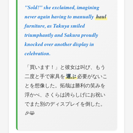
"Sold!" she exclaimed, imagining
never again having to manually
haul
furniture, as Takuya smiled
triumphantly and Sakura proudly
knocked over another display in
celebration.
「買います！」と彼女は叫び、もう
二度と手で家具を
運ぶ
必要がないこ
とを想像した。拓哉は勝利の笑みを
浮かべ、さくらは誇らしげにお祝い
でまた別のディスプレイを倒した。
🎉😸