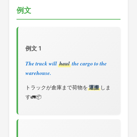
例文
例文 1
The truck will
haul
the cargo to the
warehouse.
トラックが倉庫まで荷物を
運搬
しま
す🚛📦