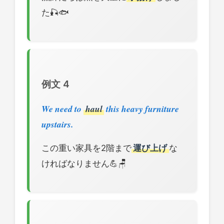
た🎣🐟
例文 4
We need to
haul
this heavy furniture
upstairs.
この重い家具を2階まで
運び上げ
な
ければなりません💪🪑