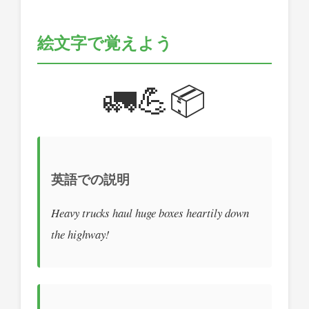
絵文字で覚えよう
🚛💪📦
英語での説明
Heavy trucks haul huge boxes heartily down
the highway!