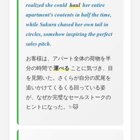
realized she could
haul
her entire
apartment's contents in half the time,
while Sakura chased her own tail in
circles, somehow inspiring the perfect
sales pitch.
お客様は、アパート全体の荷物を半
分の時間で
運べる
ことに気づき、目
を見開いた。さくらが自分の尻尾を
追いかけてくるくる回っている姿
が、なぜか完璧なセールストークの
ヒントになった。✨🐱