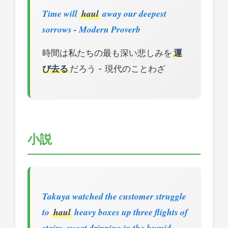
Time will
haul
away our deepest
sorrows - Modern Proverb
時間は私たちの最も深い悲しみを
運
び去る
だろう - 現代のことわざ
小説
Takuya watched the customer struggle
to
haul
heavy boxes up three flights of
stairs, sweat dripping in the humid