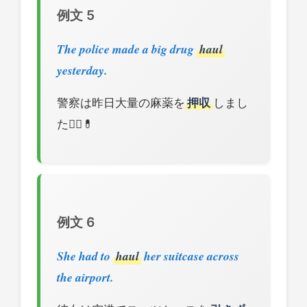
例文 5
The police made a big drug
haul
yesterday.
警察は昨日大量の麻薬を
押収
しまし
た👮‍♂️💊
例文 6
She had to
haul
her suitcase across
the airport.