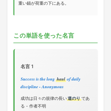
重い錨が荷重の下にある。
この単語を使った名言
名言 1
Success is the long
haul
of daily
discipline - Anonymous
成功は日々の規律の長い
道のり
であ
る - 作者不明