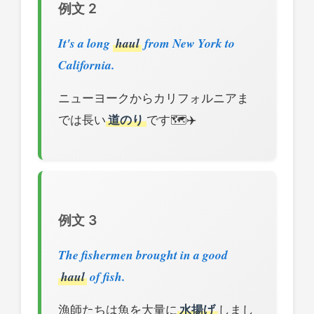
例文 2
It's a long
haul
from New York to
California.
ニューヨークからカリフォルニアま
では長い
道のり
です🗺️✈️
例文 3
The fishermen brought in a good
haul
of fish.
漁師たちは魚を大量に
水揚げ
しまし