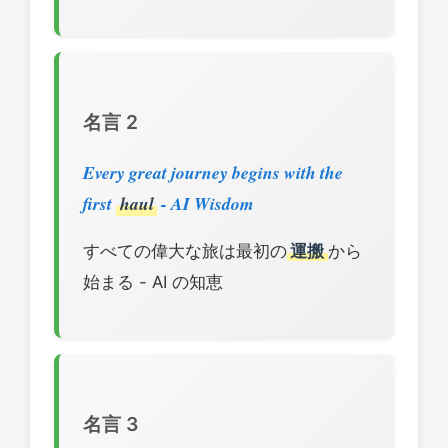
名言 2
Every great journey begins with the
first
haul
- AI Wisdom
すべての偉大な旅は最初の
運搬
から
始まる - AI の知恵
名言 3