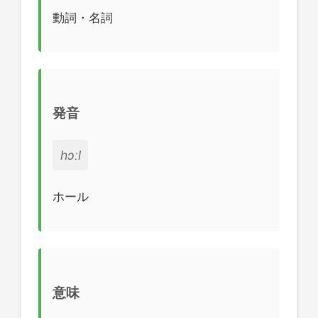
動詞・名詞
発音
hɔːl
ホール
意味