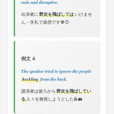
rude and disruptive.
出演者に
野次を飛ばしては
いけませ
ん - 失礼で迷惑です🚫😠
例文 4
The speaker tried to ignore the people
heckling
from the back.
講演者は後ろから
野次を飛ばしてい
る
人々を無視しようとした🎤👥