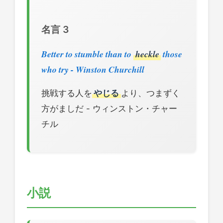
名言 3
Better to stumble than to
heckle
those
who try - Winston Churchill
挑戦する人を
やじる
より、つまずく
方がましだ - ウィンストン・チャー
チル
小説