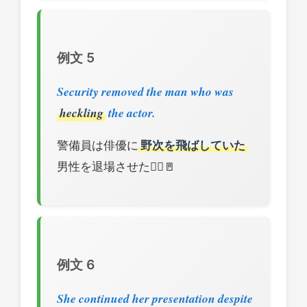
例文 5
Security removed the man who was
heckling
the actor.
警備員は俳優に
野次を飛ばしていた
男性を退場させた👮‍♂️🚪
例文 6
She continued her presentation despite