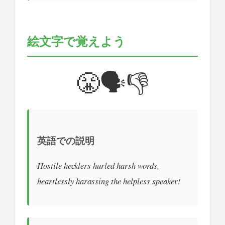
絵文字で覚えよう
😤🗣️👎
英語での説明
Hostile hecklers hurled harsh words,
heartlessly harassing the helpless speaker!