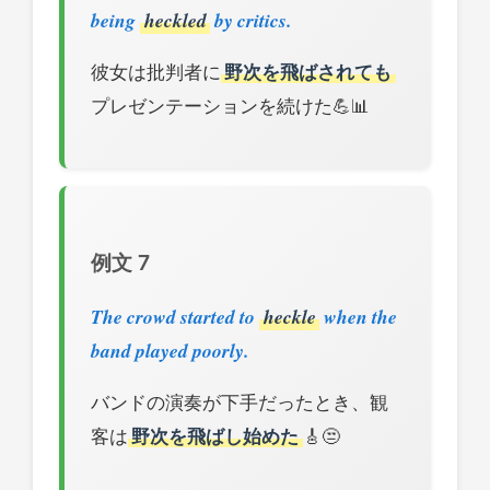
being
heckled
by critics.
彼女は批判者に
野次を飛ばされても
プレゼンテーションを続けた💪📊
例文 7
The crowd started to
heckle
when the
band played poorly.
バンドの演奏が下手だったとき、観
客は
野次を飛ばし始めた
🎸😒