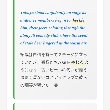
Takuya stood confidently on stage as
audience members began to
heckle
him, their jeers echoing through the
dimly lit comedy club where the scent
of stale beer lingered in the warm air.
拓哉は自信を持ってステージに立っ
ていたが、観客たちが彼を
やじる
よ
うになり、古いビールの匂いが漂う
薄暗く暖かいコメディクラブに彼ら
の嘲笑が響いた。😤