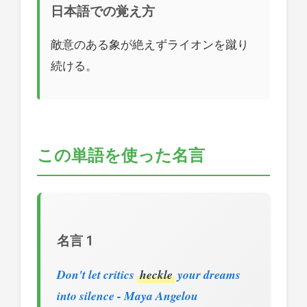
日本語での覚え方
敵意のある象が絶えずライオンを蹴り
続ける。
この単語を使った名言
名言 1
Don't let critics
heckle
your dreams
into silence - Maya Angelou