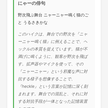
にゃーの俳句
野次飛ぶ舞台 ニャーニャー鳴く猫のご
と うるさきかな
このハイクは、舞台での野次を『ニャ
ーニャー鳴く猫』に例えることで、ヘ
ックルの本質を捉えています。猫が不
満げに鳴くように、観客が野次を飛ば
す。拡声器やマイクを使って、その
『ニャーニャー』という邪魔な声に対
抗する様子を想像することで、
『heckle』という言葉が記憶に深く刻
まれます。舞台での混乱と、それに対
する対抗手段が一体となった記憶装置