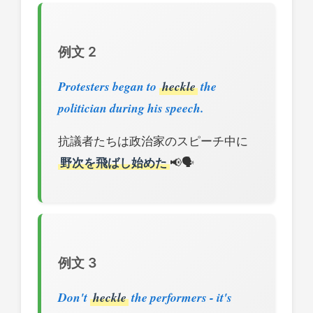
例文 2
Protesters began to
heckle
the
politician during his speech.
抗議者たちは政治家のスピーチ中に
野次を飛ばし始めた
📢🗣️
例文 3
Don't
heckle
the performers - it's