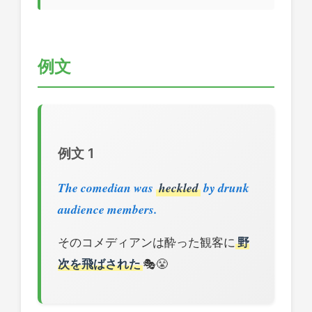
例文
例文 1
The comedian was
heckled
by drunk
audience members.
そのコメディアンは酔った観客に
野
次を飛ばされた
🎭😤