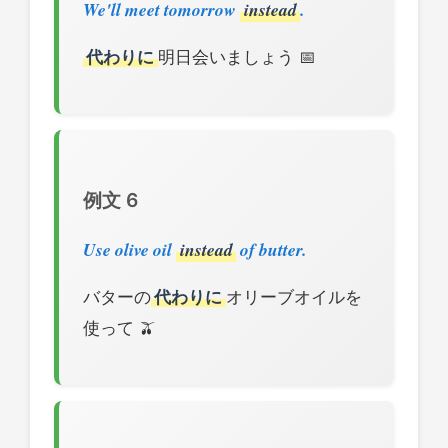
We'll meet tomorrow
instead
.
代わりに
明日会いましょう 📅
例文 6
Use olive oil
instead
of butter.
バターの
代わりに
オリーブオイルを
使って 🫒