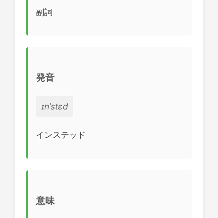
副詞
発音
ɪnˈstɛd
インステッド
意味