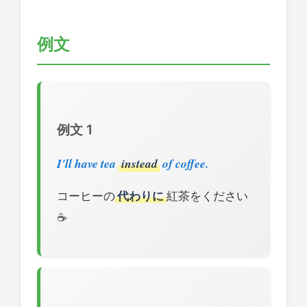
例文
例文 1
I'll have tea
instead
of coffee.
コーヒーの
代わりに
紅茶をください
☕️