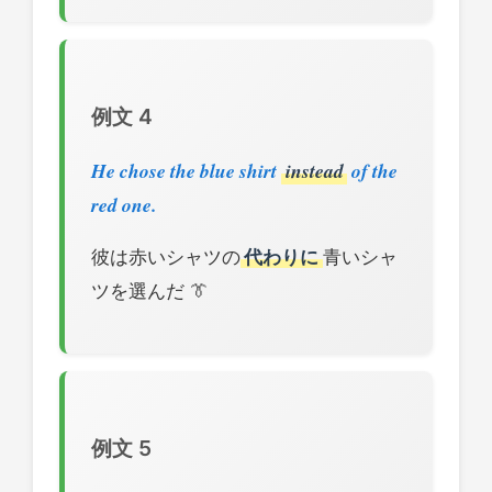
例文 4
He chose the blue shirt
instead
of the
red one.
彼は赤いシャツの
代わりに
青いシャ
ツを選んだ 👔
例文 5