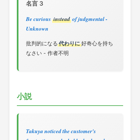
名言 3
Be curious
instead
of judgmental -
Unknown
批判的になる
代わりに
好奇心を持ち
なさい - 作者不明
小説
Takuya noticed the customer's