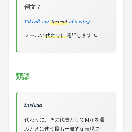
例文 7
I'll call you
instead
of texting.
メールの
代わりに
電話します 📞
類語
instead
代わりに、その代替として何かを選
ぶときに使う最も一般的な表現で