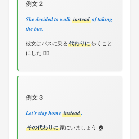
例文 2
She decided to walk
instead
of taking
the bus.
彼女はバスに乗る
代わりに
歩くこと
にした 🚶‍♀️
例文 3
Let's stay home
instead
.
その代わりに
家にいましょう 🏠